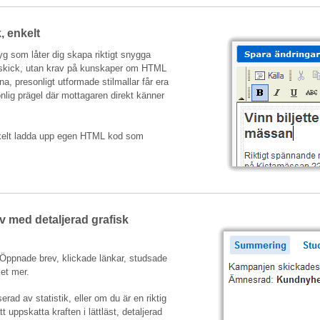
, enkelt
yg som låter dig skapa riktigt snygga
tskick, utan krav på kunskaper om HTML
na, presonligt utformade stilmallar får era
lig prägel där mottagaren direkt känner
kelt ladda upp egen HTML kod som
v med detaljerad grafisk
Öppnade brev, klickade länkar, studsade
ket mer.
erad av statistik, eller om du är en riktig
t uppskatta kraften i lättläst, detaljerad