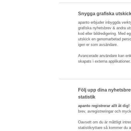
Snygga grafiska utskick
apanto erbjuder inbyggda verkt
grafiska nyhetsbrev & andra u
kod eller bildredigering. Med eg
utskick en genomarbetad person
igen er som avsändare.
Avancerade användare kan en
skapats i externa applikationer.
Följ upp dina nyhetsbre
statistik
apanto registrerar allt åt dig!
brev, avregistreringar och myc
Oavsett om du är måttligt intres
statistikryttare så kommer du at