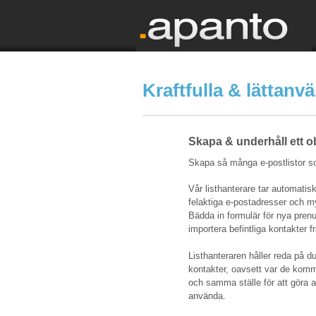
Kraftfulla & lättanv
Skapa & underhåll ett o
Skapa så många e-postlistor s
Vår listhanterare tar automatis
felaktiga e-postadresser och m
Bädda in formulär för nya prenu
importera befintliga kontakter f
Listhanteraren håller reda på d
kontakter, oavsett var de komme
och samma ställe för att göra a
använda.