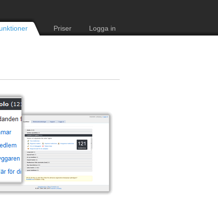
unktioner
Priser
Logga in